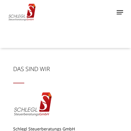
Skip
Menu
to
Close
main
Menu
content
DAS SIND WIR
Schlegl Steuerberatungs GmbH