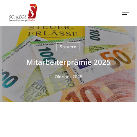
Skip
Menu
to
Close
main
Menu
content
Steuern
Mitarbeiterprämie 2025
Oktober 2025